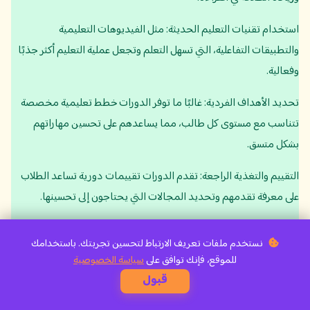
استخدام تقنيات التعليم الحديثة: مثل الفيديوهات التعليمية
والتطبيقات التفاعلية، التي تسهل التعلم وتجعل عملية التعليم أكثر جذبًا
وفعالية.
تحديد الأهداف الفردية: غالبًا ما توفر الدورات خطط تعليمية مخصصة
تتناسب مع مستوى كل طالب، مما يساعدهم على تحسين مهاراتهم
بشكل متسق.
التقييم والتغذية الراجعة: تقدم الدورات تقييمات دورية تساعد الطلاب
على معرفة تقدمهم وتحديد المجالات التي يحتاجون إلى تحسينها.
تشجيع الفهم: التركيز على تفسير الآيات ومعانيها، مما يساعد الطلاب على
نستخدم ملفات تعريف الارتباط لتحسين تجربتك. باستخدامك
فهم الرسالة القرآنية بشكل أعمق ويعزز ارتباطهم بالنص.
للموقع، فإنك توافق على
سياسة الخصوصية
قبول
هذه الجوانب تساهم في تحسين المهارات القرآنية بشكل ملحوظ، مما
يعزز من تجربة التعلم.