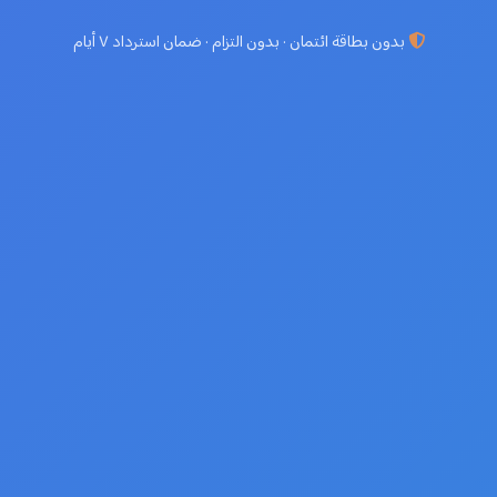
بدون بطاقة ائتمان · بدون التزام · ضمان استرداد ٧ أيام