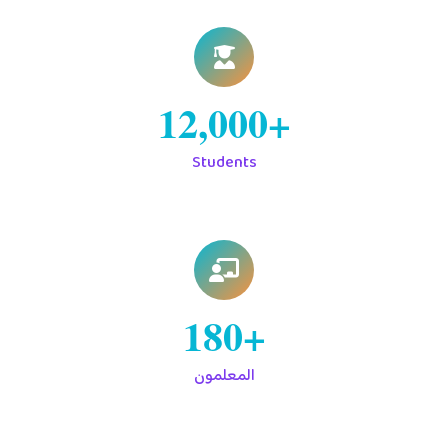
+12,000
Students
+180
المعلمون