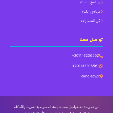
برنامج النساء
برنامج الكبار
كل المسارات
تواصل معنا
+201143206562
+201143206562
cairo egypt
من نحن
خدماتنا
تواصل معنا
·
سياسة الخصوصية
الشروط والأحكام