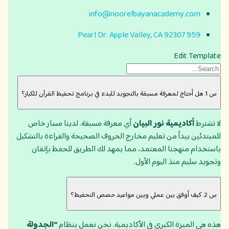
info@noorelbayanacademy.com
959 Pearl Dr. Apple Valley, CA 92307
Edit Template
س 1. هل أحتاج لمعرفة مسبقة بالتجويد للبدء في برنامج تحفيظ القرآن للكبار؟
لا تشترط
أكاديمية نور البيان
أي معرفة مسبقة. لدينا مسار خاص
للمبتدئين يبدأ من تعليم مخارج الحروف الصحيحة والقراءة بالتشكيل
باستخدام منهجنا المعتمد، مما يمهد لك الطريق للحفظ بإتقان
وتجويد سليم منذ اليوم الأول.
س 2. كيف أوفق بين عملي وبين مواعيد حصص التحفيظ؟
هذه هي الميزة الكبرى في الأكاديمية. نحن نعمل بنظام
“الجدولة