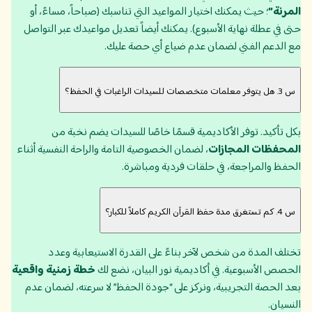
المرنة”
؛ حيث يمكنك اختيار المواعيد التي تناسبك (صباحاً، مساءً، أو
حتى في عطلة نهاية الأسبوع). يمكنك أيضاً تعديل مواعيدك عبر التواصل
مع الدعم الفني لضمان عدم ضياع أي حصة عليك.
س 3. هل يتوفر معلمات متخصصات للسيدات الراغبات في الحفظ؟
بكل تأكيد. توفر الأكاديمية قسمًا خاصًا للسيدات يضم نخبة من
المحفظات المجازات
، لضمان الخصوصية التامة والراحة النفسية أثناء
الحفظ والمراجعة، في حلقات فردية ومباشرة.
س 4. كم تستغرق مدة حفظ القرآن الكريم كاملاً للكبار؟
تختلف المدة من شخص لآخر بناءً على القدرة الاستيعابية وعدد
الحصص الأسبوعية. في أكاديمية نور البيان، نضع لك
خطة زمنية واقعية
بعد الحصة التجريبية، ونركز على “جودة الحفظ” لا سرعته، لضمان عدم
النسيان.