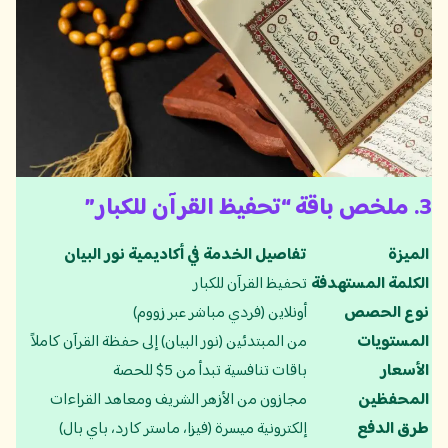
3. ملخص باقة “تحفيظ القرآن للكبار”
الميزة
تفاصيل الخدمة في أكاديمية نور البيان
الكلمة المستهدفة
تحفيظ القرآن للكبار
نوع الحصص
أونلاين (فردي مباشر عبر زووم)
المستويات
من المبتدئين (نور البيان) إلى حفظة القرآن كاملاً
الأسعار
باقات تنافسية تبدأ من 5$ للحصة
المحفظين
مجازون من الأزهر الشريف ومعاهد القراءات
طرق الدفع
إلكترونية ميسرة (فيزا، ماستر كارد، باي بال)